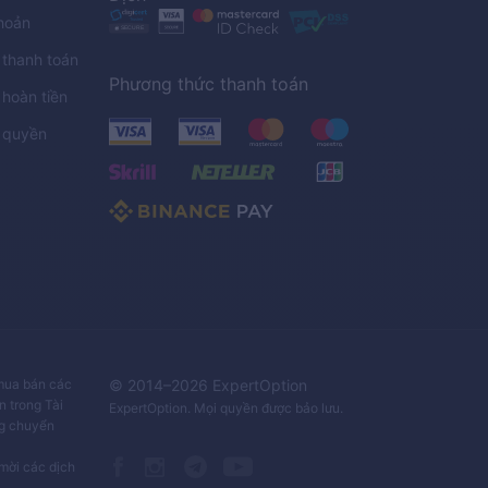
hoản
 thanh toán
Phương thức thanh toán
 hoàn tiền
 quyền
C
 mua bán các
© 2014–
2026
ExpertOption
n trong Tài
ExpertOption
. Mọi quyền được bảo lưu.
ng chuyển
mời các dịch