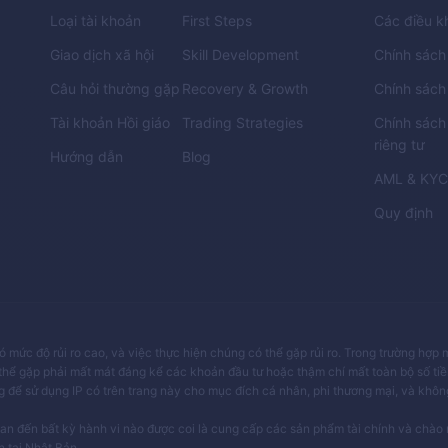
Loại tài khoản
First Steps
Các điều k
Giao dịch xã hội
Skill Development
Chính sách
Câu hỏi thường gặp
Recovery & Growth
Chính sách
Tài khoản Hồi giáo
Trading Strategies
Chính sách
riêng tư
Hướng dẫn
Blog
AML
&
KY
Quy định
mức độ rủi ro cao, và việc thực hiện chúng có thể gặp rủi ro. Trong trường hợp
thể gặp phải mất mát đáng kể các khoản đầu tư hoặc thậm chí mất toàn bộ số tiề
 để sử dụng IP có trên trang này cho mục đích cá nhân, phi thương mại, và khô
an đến bất kỳ hành vi nào được coi là cung cấp các sản phẩm tài chính và chào 
 tại Nhật Bản.