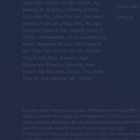
công dân và/hoặc cư dân của Úc, Áo,
Đăng nhập
Belarus, Bỉ, Bulgaria, Canada, Croatia,
Cộng hòa Síp, Cộng hòa Séc, Đan Mạch,
Đăng ký
Estonia, Phần Lan, Pháp, Đức, Hy Lạp,
Hungary, Iceland, Iran, Ireland, Israel, Ý,
Latvia, Liechtenstein, Litva, Luxembourg,
Malta, Myanmar, Hà Lan, New Zealand,
Bắc Triều Tiên, Na Uy, Ba Lan, Bồ Đào
Nha, Puerto Rico, Romania, Nga,
Singapore, Slovakia, Slovenia, Nam
Sudan, Tây Ban Nha, Sudan, Thụy Điển,
Thụy Sĩ, Anh, Ukraine, Mỹ, Yemen.
Các lệnh được Trang web cung cấp có thể được xem như tập lệnh có 
công cụ tài chính được cung cấp bởi Trang web và Dịch vụ, bạn có 
khoản của mình. Bạn được cấp các quyền giới hạn không dành riêng
giao được, chỉ liên quan tới các dịch vụ do trang cung cấp.
Vì EOLabs LLC không chịu sự giám sát của JFSA, nên không liên qu
vụ tài chính cho Nhật Bản và trang web này không nhằm vào cư dân