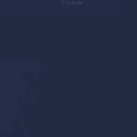
0%
Lệ phí