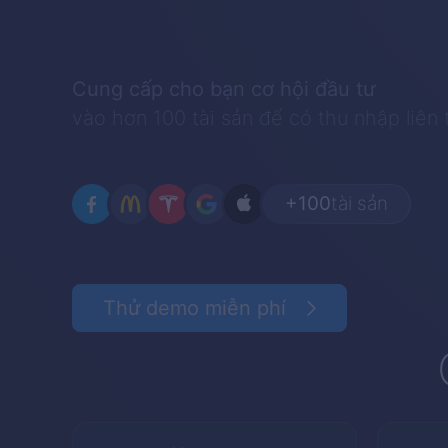
Cung cấp cho bạn cơ hội đầu tư
vào hơn 100 tài sản để có thu nhập liên 
+100
tài sản
Thử demo miễn phí