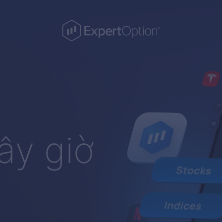
ây giờ
n