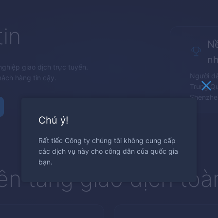
in
Nề
nh
ghiệp giao dịch trực tuyến.
Người dà
ách hàng tin cậy.
Trung Q
Shenzhen
Chú ý!
Rất tiếc Công ty chúng tôi không cung cấp
các dịch vụ này cho công dân của quốc gia
bạn.
ền tảng giao dịch toà